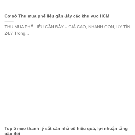
Cơ sở Thu mua phế liệu gần đây các khu vực HCM
THU MUA PHẾ LIỆU GẦN ĐÂY – GIÁ CAO, NHANH GỌN, UY TÍN
24/7 Trong...
Top 5 mẹo thanh lý sắt sàn nhà cũ hiệu quả, lợi nhuận tăng
gấp đôi