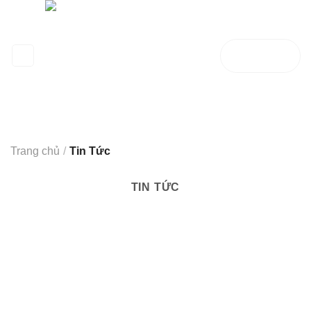
Bỏ
qua
nội
HOTLINE:
dung
0935.066.386
Trang chủ
/
Tin Tức
TIN TỨC