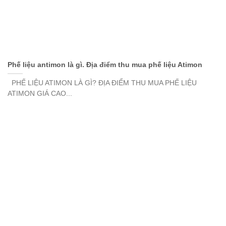
Phế liệu antimon là gì. Địa điểm thu mua phế liệu Atimon
PHẾ LIỆU ATIMON LÀ GÌ? ĐỊA ĐIỂM THU MUA PHẾ LIỆU
ATIMON GIÁ CAO...