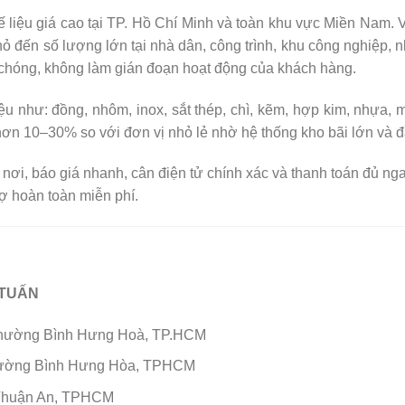
liệu giá cao tại TP. Hồ Chí Minh và toàn khu vực Miền Nam. V
hỏ đến số lượng lớn tại nhà dân, công trình, khu công nghiệp, 
 chóng, không làm gián đoạn hoạt động của khách hàng.
ệu như: đồng, nhôm, inox, sắt thép, chì, kẽm, hợp kim, nhựa, má
 hơn 10–30% so với đơn vị nhỏ lẻ nhờ hệ thống kho bãi lớn và đ
 nơi, báo giá nhanh, cân điện tử chính xác và thanh toán đủ nga
ợ hoàn toàn miễn phí.
 TUẤN
 Phường Bình Hưng Hoà, TP.HCM
phường Bình Hưng Hòa, TPHCM
, Thuận An, TPHCM